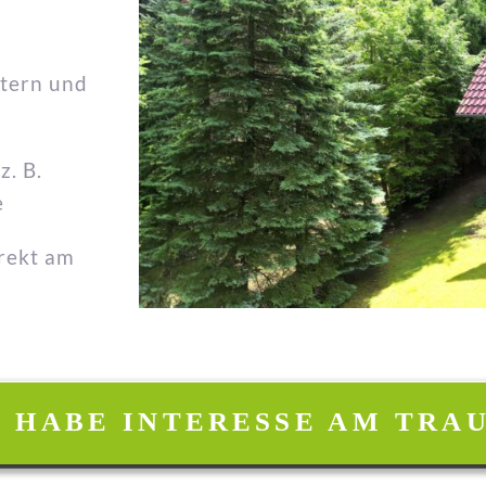
otern und
z. B.
e
rekt am
H HABE INTERESSE AM TR