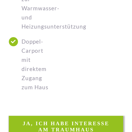
Warmwasser-
und
Heizungsunterstützung
Doppel-
Carport
mit
direktem
Zugang
zum Haus
JA, ICH HABE INTERESSE
AM TRAUMHAUS