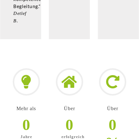
Begleitung.“
Detlef
B.
Mehr als
Über
Über
0
0
0
Jahre
erfolgreich