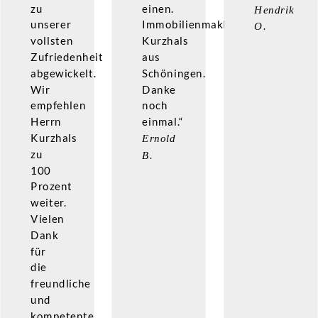
zu
einen.
Hendrik
unserer
Immobilienmakler
O.
vollsten
Kurzhals
Zufriedenheit
aus
abgewickelt.
Schöningen.
Wir
Danke
empfehlen
noch
Herrn
einmal.“
Kurzhals
Ernold
zu
B.
100
Prozent
weiter.
Vielen
Dank
für
die
freundliche
und
kompetente