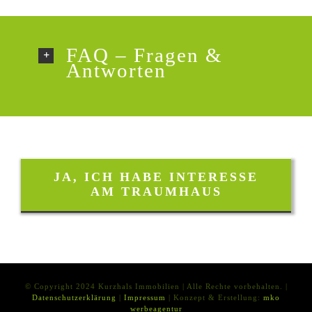
FAQ – Fragen &
Antworten
JA, ICH HABE INTERESSE
AM TRAUMHAUS
© Copyright 2024 Kurzhals Immobilien | Alle Rechte vorbehalten. |
Datenschutzerklärung
|
Impressum
| Konzept & Erstellung:
mko
werbeagentur