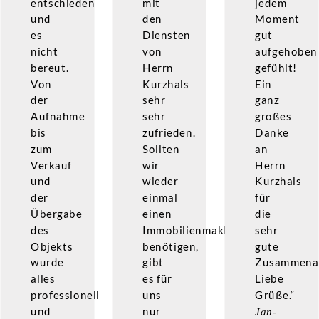
entschieden
mit
jedem
und
den
Moment
es
Diensten
gut
nicht
von
aufgehoben
bereut.
Herrn
gefühlt!
Von
Kurzhals
Ein
der
sehr
ganz
Aufnahme
sehr
großes
bis
zufrieden.
Danke
zum
Sollten
an
Verkauf
wir
Herrn
und
wieder
Kurzhals
der
einmal
für
Übergabe
einen
die
des
Immobilienmakler
sehr
Objekts
benötigen,
gute
wurde
gibt
Zusammenar
alles
es für
Liebe
professionell
uns
Grüße.“
und
nur
Jan-